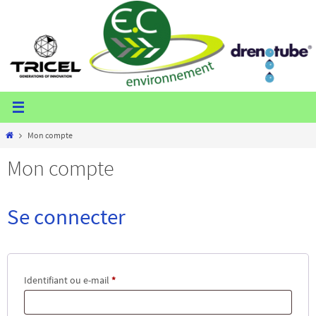
Passer
vers
le
contenu
Home
Mon compte
Mon compte
Se connecter
Obligatoire
Identifiant ou e-mail
*