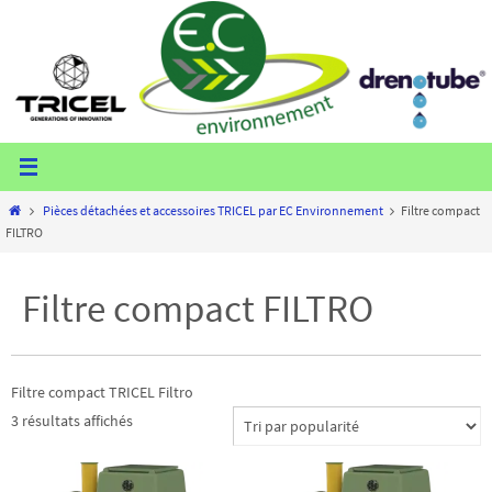
Passer
vers
le
contenu
Home
Pièces détachées et accessoires TRICEL par EC Environnement
Filtre compact
FILTRO
Filtre compact FILTRO
Filtre compact TRICEL Filtro
Trié
3 résultats affichés
par
popularité