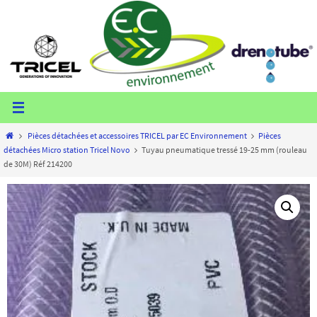
Passer
vers
le
contenu
Home
Pièces détachées et accessoires TRICEL par EC Environnement
Pièces
détachées Micro station Tricel Novo
Tuyau pneumatique tressé 19-25 mm (rouleau
de 30M) Réf 214200