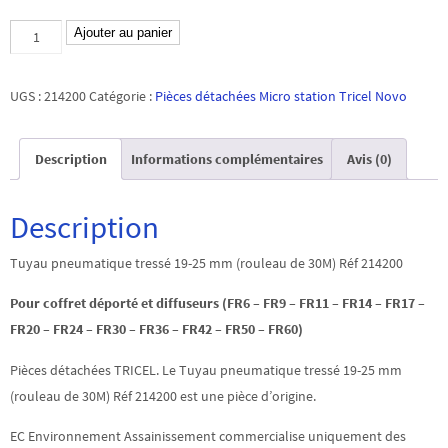
quantité
Ajouter au panier
de
Tuyau
UGS :
214200
Catégorie :
Pièces détachées Micro station Tricel Novo
pneumatique
tressé
Description
Informations complémentaires
Avis (0)
19-
25
mm
Description
(rouleau
Tuyau pneumatique tressé 19-25 mm (rouleau de 30M) Réf 214200
de
30M)
Pour coffret d
éport
é et diffuseurs
(FR6 – FR9 – FR11 – FR14 – FR17 –
Réf
FR20 – FR24 – FR30 – FR36 – FR42 – FR50 – FR60)
214200
Pièces détachées TRICEL. Le Tuyau pneumatique tressé 19-25 mm
(rouleau de 30M) Réf 214200 est une pièce d’origine.
EC Environnement Assainissement commercialise uniquement des