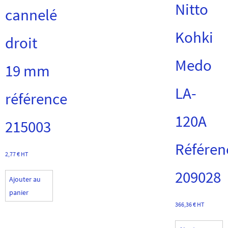
Nitto
cannelé
Kohki
droit
Medo
19 mm
LA-
référence
120A
215003
Référen
2,77
€
HT
209028
Ajouter au
panier
366,36
€
HT