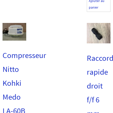
Ajouter au
panier
Compresseur
Raccor
Nitto
rapide
Kohki
droit
Medo
f/f 6
LA-60B