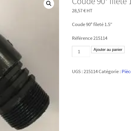
Coude 90° fileté
28,57
€
HT
Coude 90° fileté 1.5″
Référence 215114
quantité
Ajouter au panier
de
Coude
UGS :
215114
Catégorie :
Pièc
90°
fileté
1.5"
Référence
215114