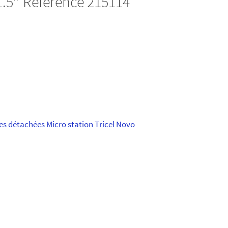
 1.5″ Référence 215114
es détachées Micro station Tricel Novo