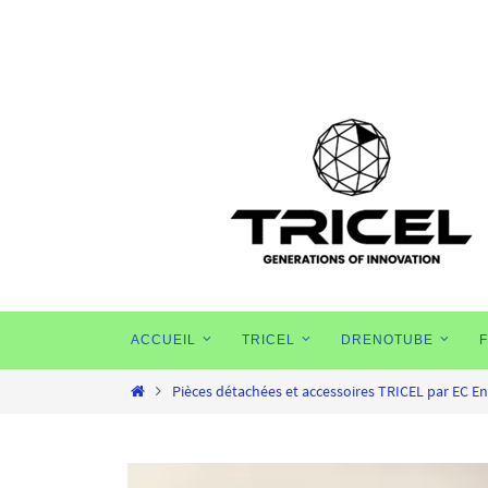
Passer
vers
le
contenu
Passer
ACCUEIL
TRICEL
DRENOTUBE
vers
le
Home
Pièces détachées et accessoires TRICEL par EC 
contenu