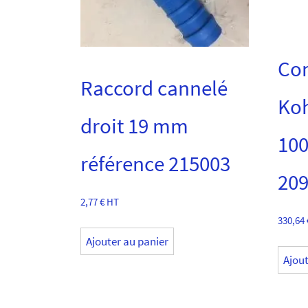
Com
Raccord cannelé
Koh
droit 19 mm
100
référence 215003
20
2,77
€
HT
330,64
Ajouter au panier
Ajout