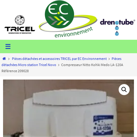
Passer
vers
le
contenu
Home
Pièces détachées et accessoires TRICEL par EC Environnement
Pièces
détachées Micro station Tricel Novo
Compresseur Nitto Kohki Medo LA-120A
Référence 209028