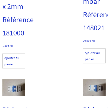
mbar
x 2mm
Référen
Référence
148021
181000
70,90
€
HT
1,10
€
HT
Ajouter au
Ajouter au
panier
panier